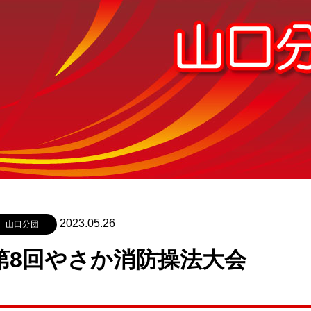
2023.05.26
山口分団
第8回やさか消防操法大会