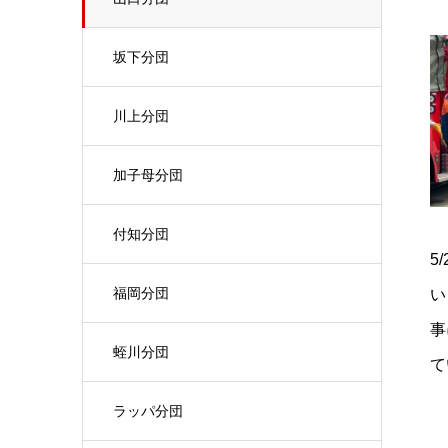
坂下分団
川上分団
加子母分団
付知分団
5
福岡分団
い
事
蛭川分団
て
ラッパ分団