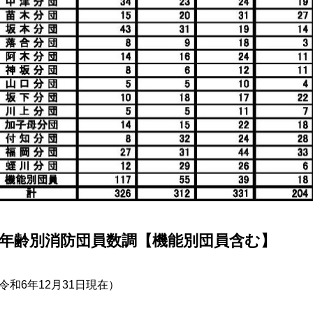
年齢別消防団員数調【機能別団員含む】
令和6年12月31日現在）