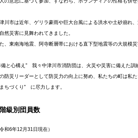
人の意思に基づく参加、すなわち、ボランティアの性格も併せ
津川市は近年、ゲリラ豪雨や巨大台風による洪水や土砂崩れ、
自然災害に見舞われてきました。
た、東南海地震、阿寺断層帯における直下型地震等の大規模災
準備と心構え” 我々中津川市消防団は、火災や災害に備えた
の防災リーダーとして防災力の向上に努め、私たちの町は私た
まちづくり” に尽力します。
階級別団員数
令和6年12月31日現在）