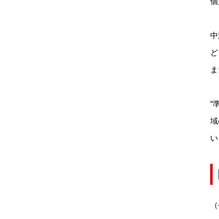
個
中
ど
ま
“
域
い
（