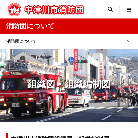

消防団について
消防団について
組織図・組織編制図