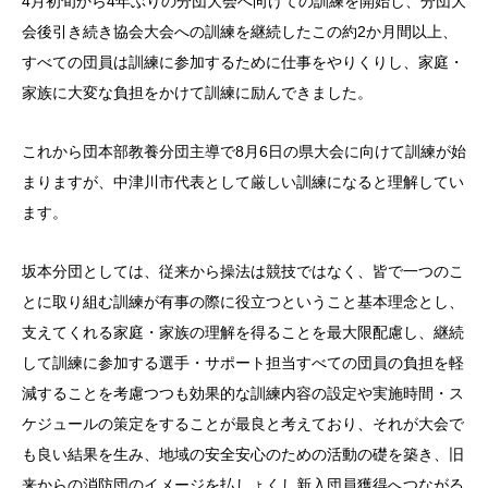
4月初旬から4年ぶりの分団大会へ向けての訓練を開始し、分団大
会後引き続き協会大会への訓練を継続したこの約2か月間以上、
すべての団員は訓練に参加するために仕事をやりくりし、家庭・
家族に大変な負担をかけて訓練に励んできました。
これから団本部教養分団主導で8月6日の県大会に向けて訓練が始
まりますが、中津川市代表として厳しい訓練になると理解してい
ます。
坂本分団としては、従来から操法は競技ではなく、皆で一つのこ
とに取り組む訓練が有事の際に役立つということ基本理念とし、
支えてくれる家庭・家族の理解を得ることを最大限配慮し、継続
して訓練に参加する選手・サポート担当すべての団員の負担を軽
減することを考慮つつも効果的な訓練内容の設定や実施時間・ス
ケジュールの策定をすることが最良と考えており、それが大会で
も良い結果を生み、地域の安全安心のための活動の礎を築き、旧
来からの消防団のイメージを払しょくし新入団員獲得へつながる