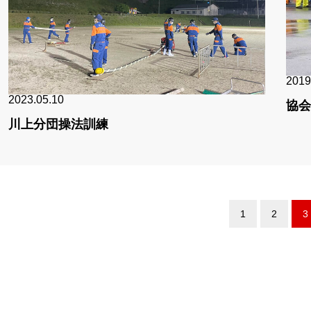
2019
2023.05.10
協会
川上分団操法訓練
1
2
3