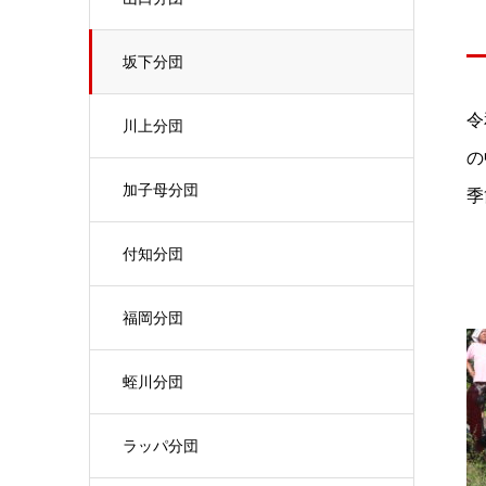
坂下分団
令
川上分団
の
加子母分団
季
付知分団
福岡分団
蛭川分団
ラッパ分団